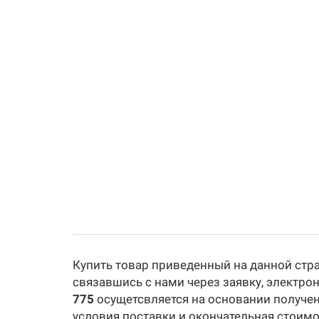
Купить товар приведенный на данной стр
связавшись с нами через заявку, электро
775
осущетсвляется на основании получен
условия поставки и окончательная стоимос