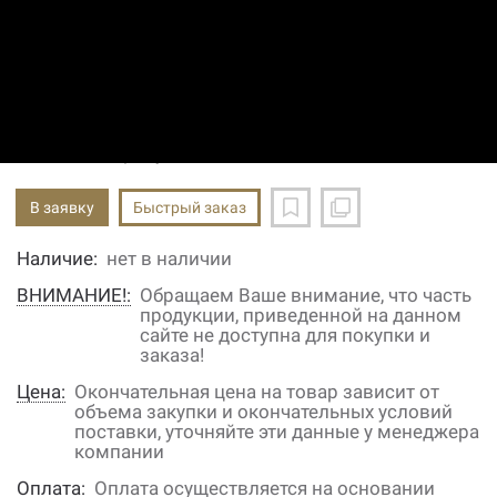
Код: 11670002600
Производитель:
Kohler
Вес нетто (без упаковки): 35.8 кг; Мощность: 20;
Макс. температура ОЖ: 14,71 °C; Рабочий объем:
597 куб.см; Количество цилиндров: 1 шт
Цена по запросу
В заявку
Быстрый заказ
Наличие:
нет в наличии
ВНИМАНИЕ!:
Обращаем Ваше внимание, что часть
продукции, приведенной на данном
сайте не доступна для покупки и
заказа!
Цена:
Окончательная цена на товар зависит от
объема закупки и окончательных условий
поставки, уточняйте эти данные у менеджера
компании
Оплата:
Оплата осуществляется на основании