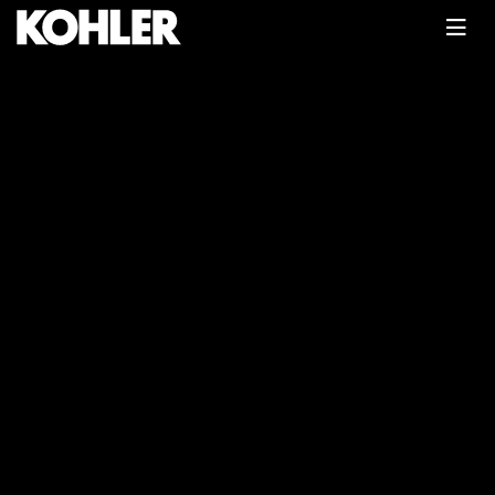
Главная
Каталог
Бензиновые двигатели
Двигатель бензиновый Kohler
SV600-3202