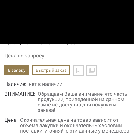
CH440-0016
Код: 11670002489
Производитель:
Kohler
Вес нетто (без упаковки): 27.8 кг; Мощность: 14;
Макс. температура ОЖ: 10,3 °C; Рабочий объем: 277
куб.см; Количество цилиндров: 1 шт
Цена по запросу
В заявку
Быстрый заказ
Наличие:
нет в наличии
ВНИМАНИЕ!:
Обращаем Ваше внимание, что часть
продукции, приведенной на данном
сайте не доступна для покупки и
заказа!
Цена:
Окончательная цена на товар зависит от
объема закупки и окончательных условий
поставки, уточняйте эти данные у менеджера