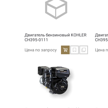
Двигатель бензиновый KOHLER
Двига
CH395-0111
CH395
Цена по запросу
Цена п